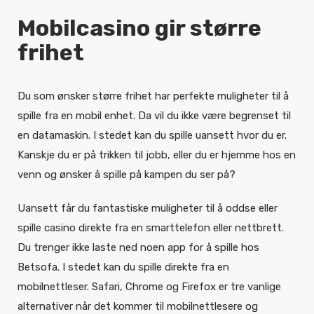
Mobilcasino gir større
frihet
Du som ønsker større frihet har perfekte muligheter til å
spille fra en mobil enhet. Da vil du ikke være begrenset til
en datamaskin. I stedet kan du spille uansett hvor du er.
Kanskje du er på trikken til jobb, eller du er hjemme hos en
venn og ønsker å spille på kampen du ser på?
Uansett får du fantastiske muligheter til å oddse eller
spille casino direkte fra en smarttelefon eller nettbrett.
Du trenger ikke laste ned noen app for å spille hos
Betsofa. I stedet kan du spille direkte fra en
mobilnettleser. Safari, Chrome og Firefox er tre vanlige
alternativer når det kommer til mobilnettlesere og