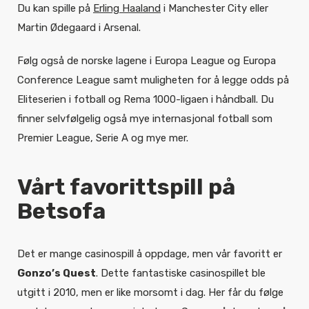
Du kan spille på
Erling Haaland
i Manchester City eller
Martin Ødegaard i Arsenal.
Følg også de norske lagene i Europa League og Europa
Conference League samt muligheten for å legge odds på
Eliteserien i fotball og Rema 1000-ligaen i håndball. Du
finner selvfølgelig også mye internasjonal fotball som
Premier League, Serie A og mye mer.
Vårt favorittspill på
Betsofa
Det er mange casinospill å oppdage, men vår favoritt er
Gonzo’s Quest
. Dette fantastiske casinospillet ble
utgitt i 2010, men er like morsomt i dag. Her får du følge