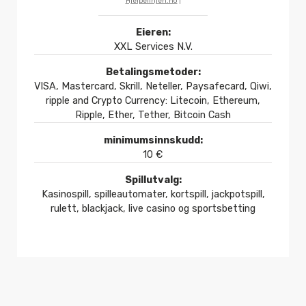
Hjelpelinjen.no
|
Eieren:
XXL Services N.V.
Betalingsmetoder:
VISA, Mastercard, Skrill, Neteller, Paysafecard, Qiwi,
ripple and Crypto Currency: Litecoin, Ethereum,
Ripple, Ether, Tether, Bitcoin Cash
minimumsinnskudd:
10 €
Spillutvalg:
Kasinospill, spilleautomater, kortspill, jackpotspill,
rulett, blackjack, live casino og sportsbetting