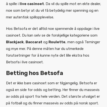
å spille i
live casinoet
. Da vil du spille mot en ekte dealer,
noe som betyr at du vil få betydelig mer spenning og en
mer autentisk spillopplevelse.
Hos Betsofa er det alltid noe spennende å oppdage i live
casinoet. Du kan selv se de forskjellige kategoriene som
Blackjack
,
Baccarat
og
Roulette
, men også Terninger
og mye mer. På denne måten har du utmerkede
forutsetninger for å kunne nyte det lille ekstra hos
Betsofa i live casinoet.
Betting hos Betsofa
Det er ikke bare casinoet som er tilgjengelig. Betsofa er
også en side for odds og betting. Her finner du massevis
av odds på sport fra hele verden. Det største utvalget er
på fotball og du finner massevis av odds på norsk sport.