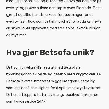
med den spanske conquistadoren Gonzo når han drar på
eventyr og prøver å finne den tapte byen Eldorado. Dette
gjør at du alltid har utmerkede forutsetninger for et
eventyr, samtidig som det er mulighet for at du kan nyte
en skikkelig kul opplevelse med free spins, skredfunksjon
og mye mer.
Hva gjør Betsofa unik?
Det som virkelig skiller seg ut med Betsofa er
kombinasjonen av
odds og casino med kryptovaluta
.
Betsofa leverer utmerket i begge kategorier, samtidig
som det også er mulighet for å spille med kryptovalutaer.
Det er nettopp helheten av mange positive funksjoner
som kundeservice 24/7.