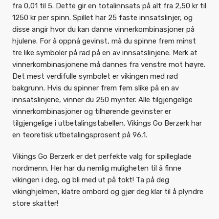
fra 0,01 til 5. Dette gir en totalinnsats på alt fra 2,50 kr til
1250 kr per spinn. Spillet har 25 faste innsatslinjer, og
disse angir hvor du kan danne vinnerkombinasjoner på
hjulene. For å oppnå gevinst, må du spinne frem minst
tre like symboler på rad på en av innsatslinjene. Merk at
vinnerkombinasjonene må dannes fra venstre mot høyre.
Det mest verdifulle symbolet er vikingen med rød
bakgrunn. Hvis du spinner frem fem slike på en av
innsatslinjene, vinner du 250 mynter. Alle tilgjengelige
vinnerkombinasjoner og tilhørende gevinster er
tilgjengelige i utbetalingstabellen. Vikings Go Berzerk har
en teoretisk utbetalingsprosent på 96,1.
Vikings Go Berzerk er det perfekte valg for spilleglade
nordmenn. Her har du nemlig muligheten til å finne
vikingen i deg, og bli med ut på tokt! Ta på deg
vikinghjelmen, klatre ombord og gjør deg klar til å plyndre
store skatter!